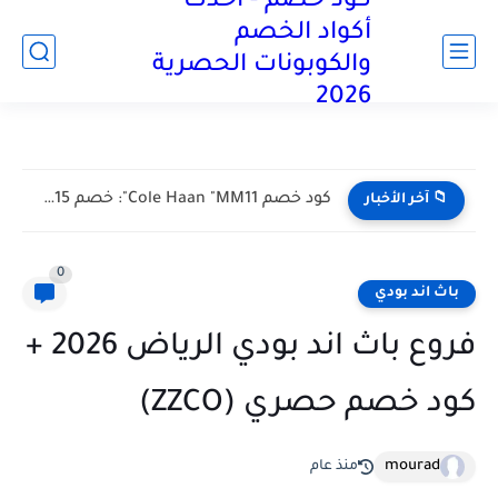
كود خصم - أحدث
آخر تحديث:
أكواد الخصم
والكوبونات الحصرية
2026
فروع نون في مصر 2026 – عناوين فروع Noon في...
📁 آخر الأخبار
0
باث اند بودي
فروع باث اند بودي الرياض 2026 +
كود خصم حصري (ZZCO)
mourad
منذ عام