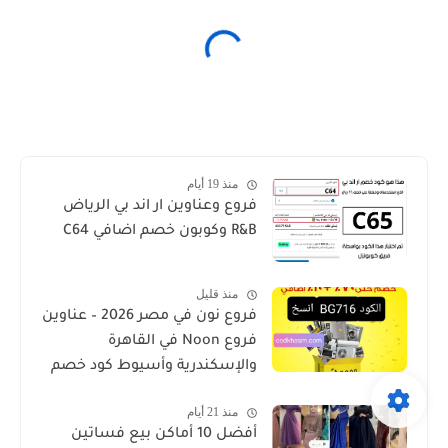
منذ 19 أيام
فروع وعناوين ار اند بي الرياض
R&B وكوبون خصم اضافي C64
منذ قليل
فروع نون في مصر 2026 – عناوين
فروع Noon في القاهرة
والإسكندرية وأسيوط كود خصم
منذ 21 أيام
أفضل 10 أماكن بيع فساتين