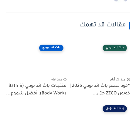
مقالات قد تهمك
باث اند بودي
باث اند بودي
منذ 21 أيام
منذ عام
“كود خصم باث اند بودي 2026 |
منتجات باث اند بودي (Bath &
كوبون ZZCO حتى...
Body Works): أفضل شموع...
باث اند بودي