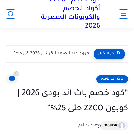
كود خصم - أحدث
آخر تحديث:
أكواد الخصم
والكوبونات الحصرية
2026
كود خصم بلومنج وير 2026 كوبون 60% لمنتجات bloomingwear كوبونات
📁 آخر الأخبار
0
باث اند بودي
“كود خصم باث اند بودي 2026 |
كوبون ZZCO حتى 25%”
mourad
منذ 22 أيام