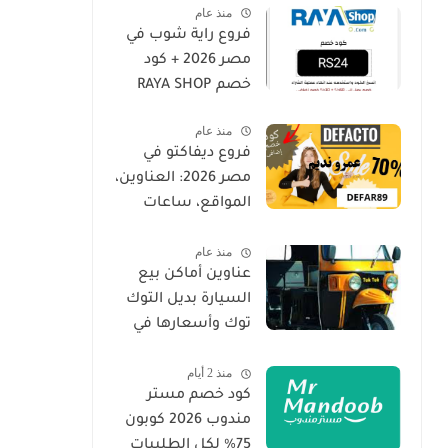
منذ عام
فروع راية شوب في
مصر 2026 + كود
خصم RAYA SHOP
منذ عام
فروع ديفاكتو في
مصر 2026: العناوين،
المواقع، ساعات
العمل | DeFacto
منذ عام
Egypt Branches
عناوين أماكن بيع
السيارة بديل التوك
توك وأسعارها في
مصر واحصل على
منذ 2 أيام
خصم 2026
كود خصم مستر
مندوب 2026 كوبون
75% لكل الطلبيات