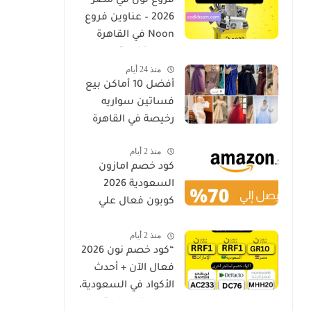
فروع نون في مصر
2026 – عناوين فروع
Noon في القاهرة
والإسكندرية
منذ 24 أيام
وأسيوط كود خصم
أفضل 10 أماكن بيع
فساتين سواريه
رخيصة في القاهرة
منذ 2 أيام
كود خصم امازون
السعودية 2026
كوبون فعال علي
جميع المنتجات
منذ 2 أيام
Amazon.sa
“كود خصم نون 2026
فعال الآن + أحدث
الأكواد في السعودية،
مصر والإمارات”