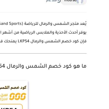
mourad
منذ عام
يُعد متجر
الشمس والرمال للرياضة (Sun & Sand Sports)
يوفر أحدث الأحذية والملابس الرياضية من أشهر ال
فإن
كود خصم الشمس والرمال LKP54
يمنحك فرص
ما هو كود خصم الشمس والرمال LKP54؟