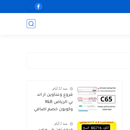
منذ 22 أيام
فروع وعناوين ار اند
بي الرياض R&B
وكوبون خصم اضافي
C64
منذ 2 أيام