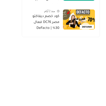
mr mandoob
منذ 2 أيام
كود خصم ديفاكتو
مصر DC76 فعال
30% | DeFacto
Discount Code 2026
“محدث يومياً”