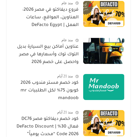
منذ عام
فروع ديفاكتو في مصر 2026:
العناوين، المواقع، ساعات
العمل | DeFacto Egypt
Branches
منذ عام
عناوين أماكن بيع السيارة بديل
التوك توك وأسعارها في مصر
واحصل على خصم 2026
منذ 21 أيام
كود خصم مستر مندوب 2026
كوبون 75% لكل الطلبيات mr
mandoob
منذ 21 أيام
كود خصم ديفاكتو مصر DC76
فعال 30% | DeFacto Discount
Code 2026 “محدث يومياً”