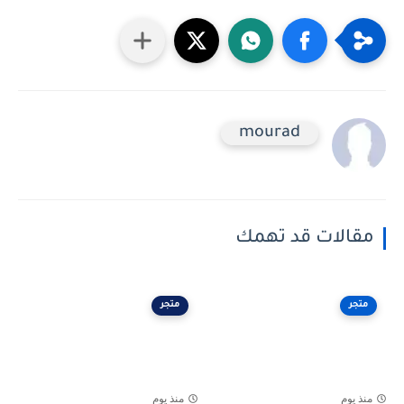
mourad
مقالات قد تهمك
متجر
متجر
منذ يوم
منذ يوم