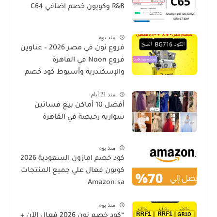
R&B وكوبون خصم اضافي C64
منذ يوم
فروع نون في مصر 2026 – عناوين
فروع Noon في القاهرة
والإسكندرية وأسيوط كود خصم
منذ 21 أيام
أفضل 10 أماكن بيع فساتين
سواريه رخيصة في القاهرة
منذ يوم
كود خصم امازون السعودية 2026
كوبون فعال علي جميع المنتجات
Amazon.sa
منذ يوم
“كود خصم نون 2026 فعال الآن +