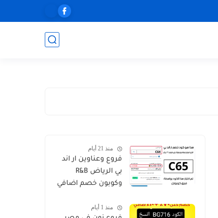
منذ 21 أيام
فروع وعناوين ار اند
بي الرياض R&B
وكوبون خصم اضافي
C64
منذ 1 أيام