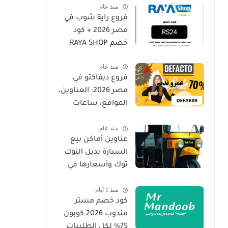
منذ عام
فروع راية شوب في
مصر 2026 + كود
خصم RAYA SHOP
منذ عام
فروع ديفاكتو في
مصر 2026: العناوين،
المواقع، ساعات
العمل | DeFacto
منذ عام
Egypt Branches
عناوين أماكن بيع
السيارة بديل التوك
توك وأسعارها في
مصر واحصل على
منذ 1 أيام
خصم 2026
كود خصم مستر
مندوب 2026 كوبون
75% لكل الطلبيات