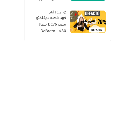
mr mandoob
منذ 1 أيام
كود خصم ديفاكتو
مصر DC76 فعال
30% | DeFacto
Discount Code 2026
“محدث يومياً”