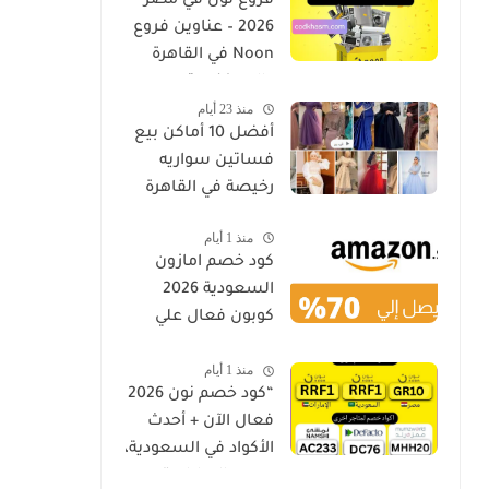
فروع نون في مصر
2026 – عناوين فروع
Noon في القاهرة
والإسكندرية
منذ 23 أيام
وأسيوط كود خصم
أفضل 10 أماكن بيع
فساتين سواريه
رخيصة في القاهرة
منذ 1 أيام
كود خصم امازون
السعودية 2026
كوبون فعال علي
جميع المنتجات
منذ 1 أيام
Amazon.sa
“كود خصم نون 2026
فعال الآن + أحدث
الأكواد في السعودية،
مصر والإمارات”