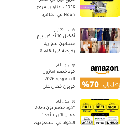
فروع نون في مصر
2026 – عناوين فروع
Noon في القاهرة
والإسكندرية
منذ 22 أيام
وأسيوط كود خصم
أفضل 10 أماكن بيع
فساتين سواريه
رخيصة في القاهرة
منذ 1 أيام
كود خصم امازون
السعودية 2026
كوبون فعال علي
جميع المنتجات
منذ 1 أيام
Amazon.sa
“كود خصم نون 2026
فعال الآن + أحدث
الأكواد في السعودية،
مصر والإمارات”