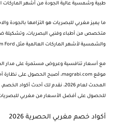
طبية وشمسية عالية الجودة من أشهر الماركات ال
ما يميز مغربي للبصريات هو التزامها بالجودة وال
والشمسية لأشهر الماركات العالمية مثل Ray-Ban، Oakley، Gucci، Prada، Tom Ford وغيرها الكثير.
مع أسعار تنافسية وعروض مستمرة على مدار العام
موقع magrabi.com، أصبح الحصول 
المحدث لعام 2026، نقدم لك أحدث أك
للحصول على أفضل الأسعار من مغربي للبصريات
أكواد خصم مغربي الحصرية 2026