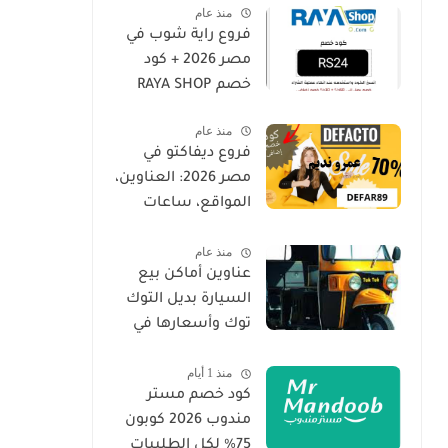
منذ عام
فروع راية شوب في
مصر 2026 + كود
خصم RAYA SHOP
منذ عام
فروع ديفاكتو في
مصر 2026: العناوين،
المواقع، ساعات
العمل | DeFacto
منذ عام
Egypt Branches
عناوين أماكن بيع
السيارة بديل التوك
توك وأسعارها في
مصر واحصل على
منذ 1 أيام
خصم 2026
كود خصم مستر
مندوب 2026 كوبون
75% لكل الطلبيات