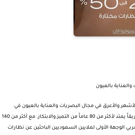
 والعناية بالعيون
Magrabi Opti) تُعد الاسم الأشهر والأعرق في مجال البصريات والعناية بالعيون في
السعودية والشرق الأوسط، حيث تمتلك تاريخاً عريقاً يمتد لأكثر من 80 عاماً من التميز والابتكار. مع أكثر من 140
بي الوجهة الأولى لملايين السعوديين الباحثين عن نظارات