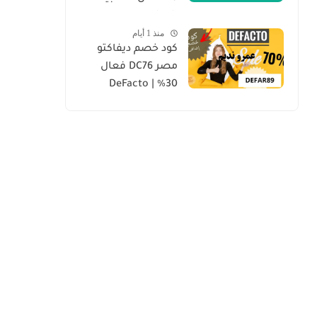
mr mandoob
منذ 1 أيام
كود خصم ديفاكتو
مصر DC76 فعال
30% | DeFacto
Discount Code 2026
“محدث يومياً”