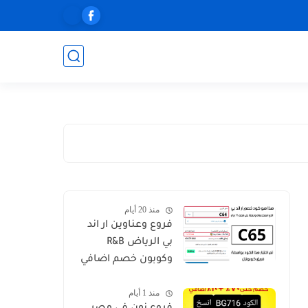
منذ 20 أيام
فروع وعناوين ار اند
بي الرياض R&B
وكوبون خصم اضافي
C64
منذ 1 أيام