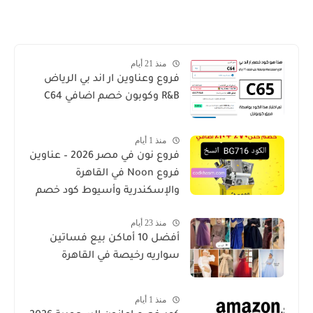
منذ 21 أيام
فروع وعناوين ار اند بي الرياض
R&B وكوبون خصم اضافي C64
منذ 1 أيام
فروع نون في مصر 2026 – عناوين
فروع Noon في القاهرة
والإسكندرية وأسيوط كود خصم
منذ 23 أيام
أفضل 10 أماكن بيع فساتين
سواريه رخيصة في القاهرة
منذ 1 أيام