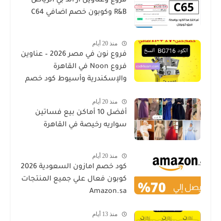
فروع وعناوين ار اند بي الرياض
R&B وكوبون خصم اضافي C64
منذ 20 أيام
فروع نون في مصر 2026 – عناوين
فروع Noon في القاهرة
والإسكندرية وأسيوط كود خصم
منذ 20 أيام
أفضل 10 أماكن بيع فساتين
سواريه رخيصة في القاهرة
منذ 20 أيام
كود خصم امازون السعودية 2026
كوبون فعال علي جميع المنتجات
Amazon.sa
منذ 13 أيام