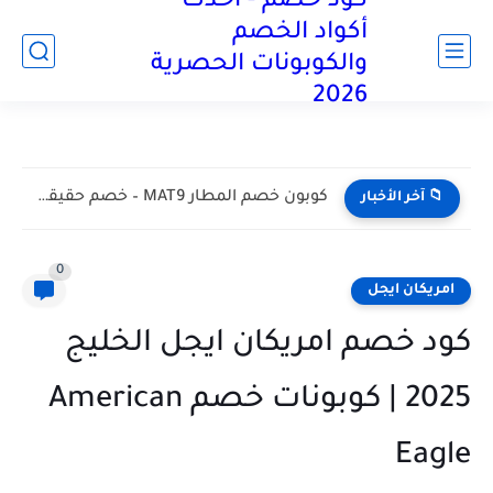
كود خصم - أحدث
آخر تحديث:
أكواد الخصم
والكوبونات الحصرية
2026
كود خصم تيد بيكر 2026 يوفر لك حتي 50% علي...
📁 آخر الأخبار
0
امريكان ايجل
كود خصم امريكان ايجل الخليج
2025 | كوبونات خصم American
Eagle