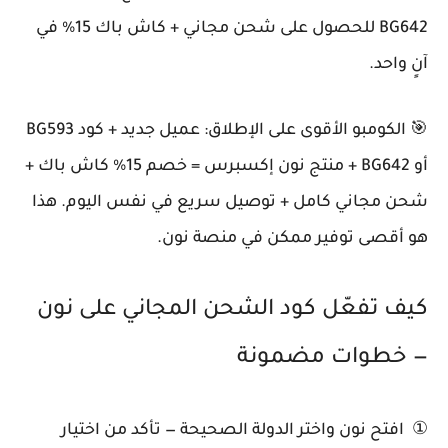
BG642 للحصول على شحن مجاني + كاش باك 15% في
آنٍ واحد.
🎯 الكومبو الأقوى على الإطلاق: عميل جديد + كود BG593
أو BG642 + منتج نون إكسبرس = خصم 15% كاش باك +
شحن مجاني كامل + توصيل سريع في نفس اليوم. هذا
هو أقصى توفير ممكن في منصة نون.
كيف تفعّل كود الشحن المجاني على نون
— خطوات مضمونة
① افتح نون واختر الدولة الصحيحة — تأكد من اختيار