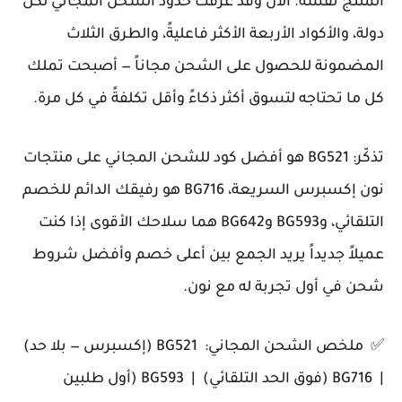
المنتج نفسه. الآن وقد عرفت حدود الشحن المجاني لكل
دولة، والأكواد الأربعة الأكثر فاعليةً، والطرق الثلاث
المضمونة للحصول على الشحن مجاناً — أصبحت تملك
كل ما تحتاجه لتسوق أكثر ذكاءً وأقل تكلفةً في كل مرة.
تذكّر: BG521 هو أفضل كود للشحن المجاني على منتجات
نون إكسبرس السريعة، BG716 هو رفيقك الدائم للخصم
التلقائي، وBG593 وBG642 هما سلاحك الأقوى إذا كنت
عميلاً جديداً يريد الجمع بين أعلى خصم وأفضل شروط
شحن في أول تجربة له مع نون.
✅ ملخص الشحن المجاني: BG521 (إكسبرس — بلا حد)
| BG716 (فوق الحد التلقائي) | BG593 (أول طلبين