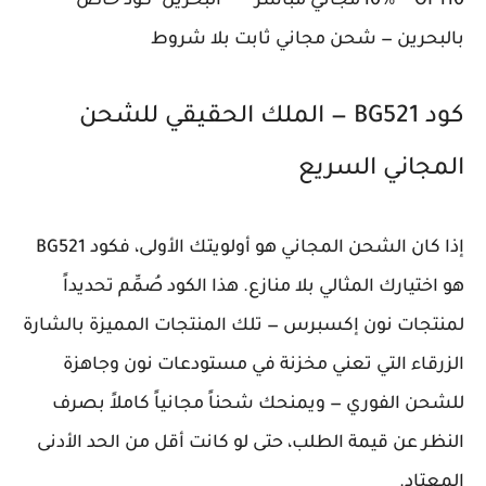
OP110
10%
مجاني مباشر
البحرين
كود خاص
بالبحرين — شحن مجاني ثابت بلا شروط
كود BG521 — الملك الحقيقي للشحن
المجاني السريع
إذا كان الشحن المجاني هو أولويتك الأولى، فكود BG521
هو اختيارك المثالي بلا منازع. هذا الكود صُمِّم تحديداً
لمنتجات نون إكسبرس — تلك المنتجات المميزة بالشارة
الزرقاء التي تعني مخزنة في مستودعات نون وجاهزة
للشحن الفوري — ويمنحك شحناً مجانياً كاملاً بصرف
النظر عن قيمة الطلب، حتى لو كانت أقل من الحد الأدنى
المعتاد.