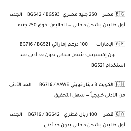
🇪🇬 مصر
250 جنيه مصري
BG642 / BG593
الجدد:
أول طلبين بشحن مجاني — الحاليون: فوق 250 جنيه
🇦🇪 الإمارات
100 درهم إماراتي
BG716 / BG521
نون إكسبرس: شحن مجاني بدون حد أدنى عند
استخدام BG521
🇰🇼 الكويت
3 دينار كويتي
BG716 / AAWE
الحد الأدنى
من الأدنى خليجياً — سهل التحقيق
🇶🇦 قطر
100 ريال قطري
BG716 / BG642
الجدد:
أول طلبين بشحن مجاني بدون حد أدنى