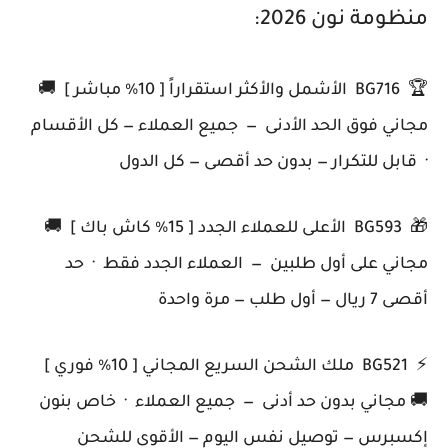
منظومة نون 2026:
🏆 BG716 الأشمل والأكثر استقراراً [ 10% مباشر ] 🚚
مجاني فوق الحد الأدنى — جميع العملاء — كل الأقسام
· قابل للتكرار — بدون حد أقصى — كل الدول
🎁 BG593 الأعلى للعملاء الجدد [ 15% كاش باك ] 🚚
مجاني على أول طلبين — العملاء الجدد فقط · حد
أقصى 7 ريال — أول طلب — مرة واحدة
⚡ BG521 ملك الشحن السريع المجاني [ 10% فوري ]
🚚 مجاني بدون حد أدنى — جميع العملاء · خاص بنون
إكسبرس — توصيل نفس اليوم — الأقوى للشحن