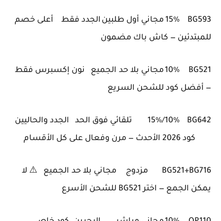
BG593
15%
مجاني أول طلبين
الجدد فقط
أعلى خصم
للمبتدئين — كاش باك مضمون
BG521
10%
مجاني بلا حد
الجميع
نون إكسبرس فقط
— أفضل كود للشحن السريع
BG642
15%/10%
تلقائي فوق الحد
الجدد والحاليين
كود 2026 الأحدث — مرن وفعال على كل الأقسام
BG521+BG716
مزدوج
مجاني بلا حد
الجميع
⚠️ لا
يمكن الجمع — اختر BG521 للشحن الأسرع