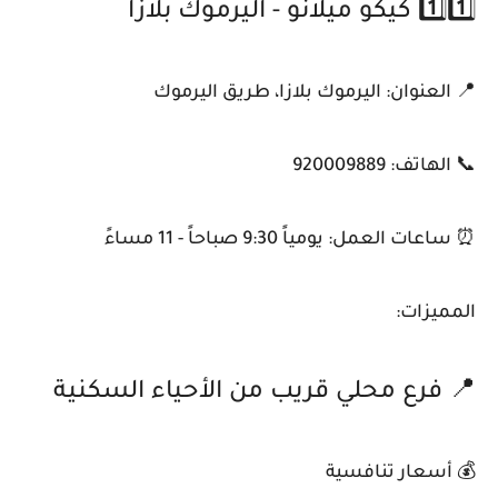
1️⃣1️⃣ كيكو ميلانو - اليرموك بلازا
📍 العنوان: اليرموك بلازا، طريق اليرموك
📞 الهاتف: 920009889
⏰ ساعات العمل: يومياً 9:30 صباحاً - 11 مساءً
المميزات:
📍 فرع محلي قريب من الأحياء السكنية
💰 أسعار تنافسية