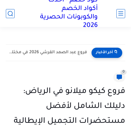
كود خصم - أحدث
آخر تحديث:
أكواد الخصم
والكوبونات الحصرية
2026
كود خصم بلومنج وير 2026 كوبون 60% لمنتجات bloomingwear كوبونات
📁 آخر الأخبار
0
فروع كيكو ميلانو في الرياض:
دليلك الشامل لأفضل
مستحضرات التجميل الإيطالية