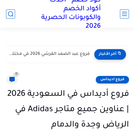
كود خصم - أحدث
آخر تحديث:
أكواد الخصم
والكوبونات الحصرية
2026
كود خصم بلومنج وير 2026 كوبون 60% لمنتجات bloomingwear كوبونات
📁 آخر الأخبار
0
فروع اديداس
فروع أديداس في السعودية 2026
| عناوين جميع متاجر Adidas في
الرياض وجدة والدمام