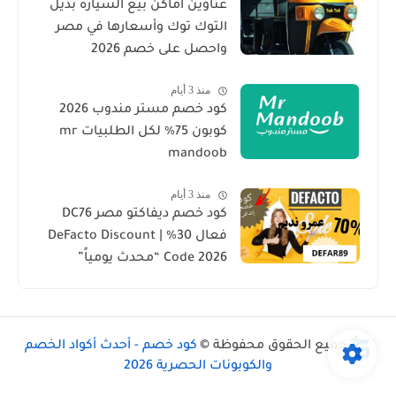
عناوين أماكن بيع السيارة بديل
التوك توك وأسعارها في مصر
واحصل على خصم 2026
منذ 3 أيام
كود خصم مستر مندوب 2026
كوبون 75% لكل الطلبيات mr
mandoob
منذ 3 أيام
كود خصم ديفاكتو مصر DC76
فعال 30% | DeFacto Discount
Code 2026 “محدث يومياً”
جميع الحقوق محفوظة ©
كود خصم - أحدث أكواد الخصم
والكوبونات الحصرية 2026