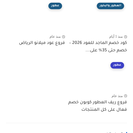
العطور والبخور
عطور
منذ 1 أيام
منذ عام
كود خصم الماجد للعود 2026 –
فروع عود ميلانو الرياض
خصم حتى 35% على...
عطور
منذ عام
فروع ريف العطور كوبون خصم
فعال على كل المنتجات