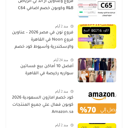
فروع وعناوين ار اند بي الرياض
R&B وكوبون خصم اضافي C64
منذ 2 أيام
فروع نون في مصر 2026 – عناوين
فروع Noon في القاهرة
والإسكندرية وأسيوط كود خصم
منذ 24 أيام
أفضل 10 أماكن بيع فساتين
سواريه رخيصة في القاهرة
منذ 2 أيام
كود خصم امازون السعودية 2026
كوبون فعال علي جميع المنتجات
Amazon.sa
منذ 2 أيام