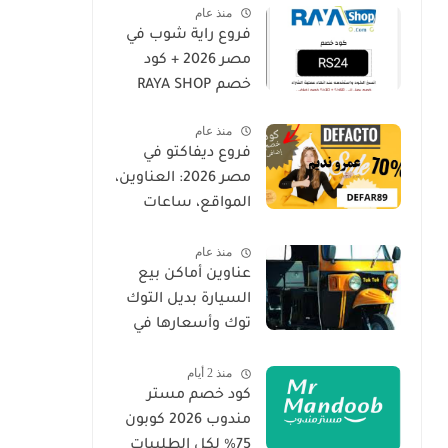
منذ عام
فروع راية شوب في
مصر 2026 + كود
خصم RAYA SHOP
منذ عام
فروع ديفاكتو في
مصر 2026: العناوين،
المواقع، ساعات
العمل | DeFacto
منذ عام
Egypt Branches
عناوين أماكن بيع
السيارة بديل التوك
توك وأسعارها في
مصر واحصل على
منذ 2 أيام
خصم 2026
كود خصم مستر
مندوب 2026 كوبون
75% لكل الطلبيات