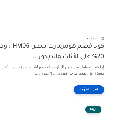
منذ 2 أيام
كود خصم هومزمارت مصر "HM06":
20% على الأثاث والديكور...
إذا كنت تخطط لتجديد منزلك أو شراء قطع أثاث جديدة بأسعار أكثر
توفيرًا، فإن هومزمارت (Homzmart) يقدم ل...
أزياء