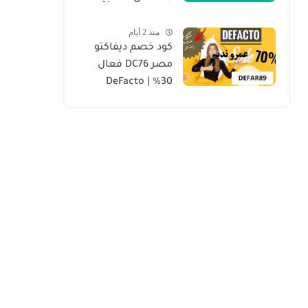
mr mandoob
منذ 2 أيام
كود خصم ديفاكتو
مصر DC76 فعال
30% | DeFacto
Discount Code 2026
“محدث يومياً”