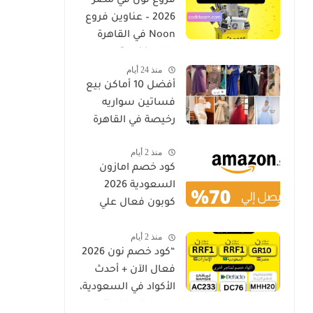
فروع نون في مصر
2026 – عناوين فروع
Noon في القاهرة
والإسكندرية
منذ 24 أيام
وأسيوط كود خصم
أفضل 10 أماكن بيع
فساتين سواريه
رخيصة في القاهرة
منذ 2 أيام
كود خصم امازون
السعودية 2026
كوبون فعال علي
جميع المنتجات
منذ 2 أيام
Amazon.sa
“كود خصم نون 2026
فعال الآن + أحدث
الأكواد في السعودية،
مصر والإمارات”