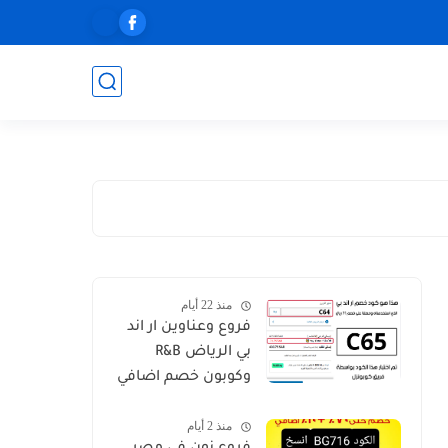
منذ 22 أيام
فروع وعناوين ار اند
بي الرياض R&B
وكوبون خصم اضافي
C64
منذ 2 أيام