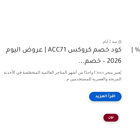
منذ 2 أيام
كود خصم ديفاكتو مصر DC76 فعال 30% |
كود خصم كروكس ACC71 | عروض اليوم
2026 – خصم...
يُعتبر متجر Crocs واحدًا من أشهر المتاجر العالمية المتخصّصة في الأحذية
المريحة والعصرية للمستخدمين م...
نون