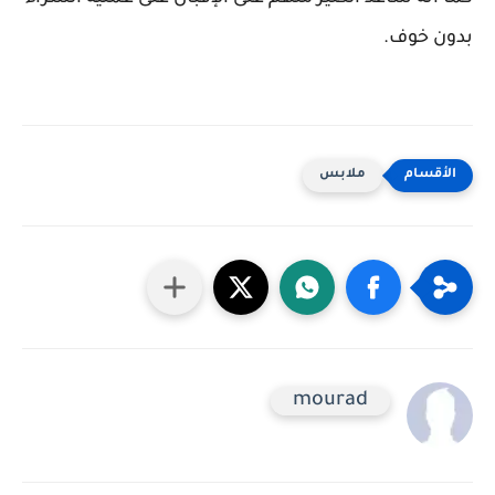
بدون خوف.
ملابس
mourad