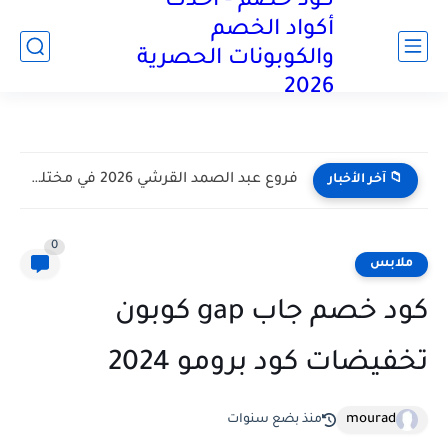
كود خصم - أحدث
آخر تحديث:
أكواد الخصم
والكوبونات الحصرية
2026
فروع عبد الصمد القرشي 2026 في مختلف أنحاء المملكة العربية...
📁 آخر الأخبار
0
ملابس
كود خصم جاب gap كوبون
تخفيضات كود برومو 2024
mourad
منذ بضع سنوات