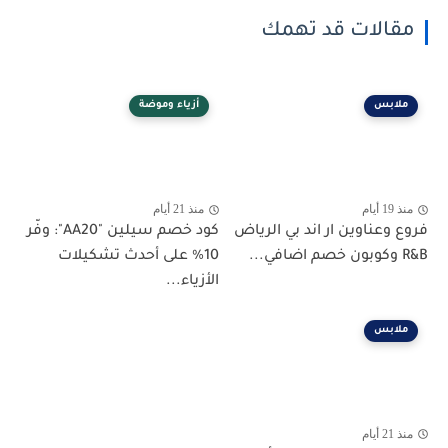
مقالات قد تهمك
ملابس
أزياء وموضة
منذ 19 أيام
منذ 21 أيام
فروع وعناوين ار اند بي الرياض
كود خصم سيلين "AA20": وفّر
R&B وكوبون خصم اضافي...
10% على أحدث تشكيلات
الأزياء...
ملابس
منذ 21 أيام