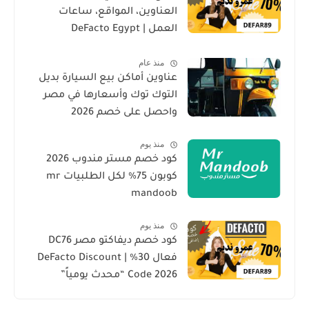
العناوين، المواقع، ساعات
العمل | DeFacto Egypt
Branches
منذ عام
عناوين أماكن بيع السيارة بديل
التوك توك وأسعارها في مصر
واحصل على خصم 2026
منذ يوم
كود خصم مستر مندوب 2026
كوبون 75% لكل الطلبيات mr
mandoob
منذ يوم
كود خصم ديفاكتو مصر DC76
فعال 30% | DeFacto Discount
Code 2026 “محدث يومياً”